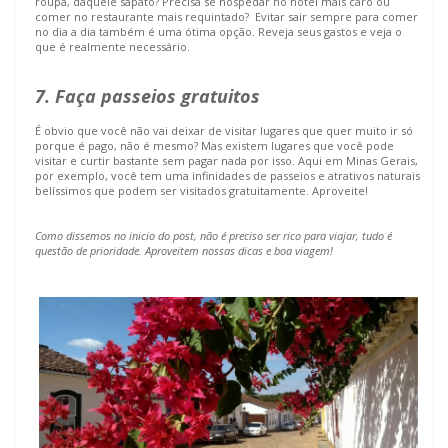
roupa, daquele sapato? Precisa se hospedar no hotel mais caro ou
comer no restaurante mais requintado? Evitar sair sempre para comer
no dia a dia também é uma ótima opção. Reveja seus gastos e veja o
que é realmente necessário.
7. Faça passeios gratuitos
É obvio que você não vai deixar de visitar lugares que quer muito ir só
porque é pago, não é mesmo? Mas existem lugares que você pode
visitar e curtir bastante sem pagar nada por isso. Aqui em Minas Gerais,
por exemplo, você tem uma infinidades de passeios e atrativos naturais
belíssimos que podem ser visitados gratuitamente. Aproveite!
Como dissemos no inicio do post, não é preciso ser rico para viajar, tudo é
questão de prioridade. Aproveitem nossas dicas e boa viagem!