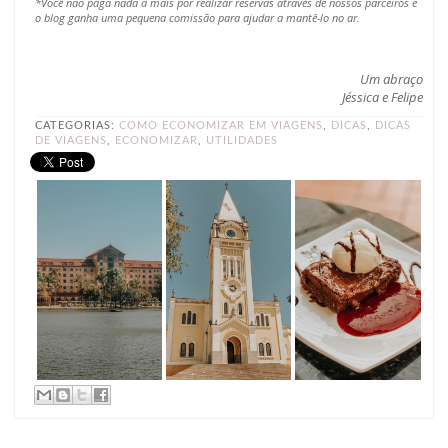
*Você não paga nada a mais por realizar reservas através de nossos parceiros e
o blog ganha uma pequena comissão para ajudar a mantê-lo no ar.
Um abraço
Jéssica e Felipe
CATEGORIAS:
COMO ECONOMIZAR EM VIAGENS
,
DICAS
,
DICAS
DE VIAGENS
,
ECONOMIZAR
,
UTILIDADES