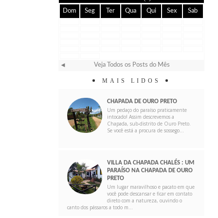
Dom
Seg
Ter
Qua
Qui
Sex
Sab
Veja Todos os Posts do Mês
◄
MAIS LIDOS
CHAPADA DE OURO PRETO
Um pedaço do paraíso praticamente
intocado! Assim descrevemos a
Chapada, sub-distrito de Ouro Preto.
Se você está a procura de sossego...
VILLA DA CHAPADA CHALÉS : UM
PARAÍSO NA CHAPADA DE OURO
PRETO
Um lugar maravilhoso e pacato em que
você pode descansar e ficar em contato
direto com a natureza, ouvindo o
canto dos pássaros a todo m...