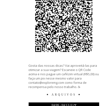
Gosta das nossas dicas? Vai aproveitá-las para
otimizar a sua viagem? Escaneie o QR Code
acima e nos pague um cafézim virtual (R$5,00) ou
faça um pix nesse mesmo valor para
contato@exploremg.com como forma de
recompensa pelo nosso trabalho. ☕️
ARQUIVOS