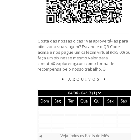
Gosta das nossas dicas? Vai aproveitá-las para
otimizar a sua viagem? Escaneie o QR Code
acima e nos pague um cafézim virtual (R$5,00) ou
faça um pix nesse mesmo valor para
contato@exploremg.com como forma de
recompensa pelo nosso trabalho. ☕️
ARQUIVOS
Dom
Seg
Ter
Qua
Qui
Sex
Sab
Veja Todos os Posts do Mês
◄