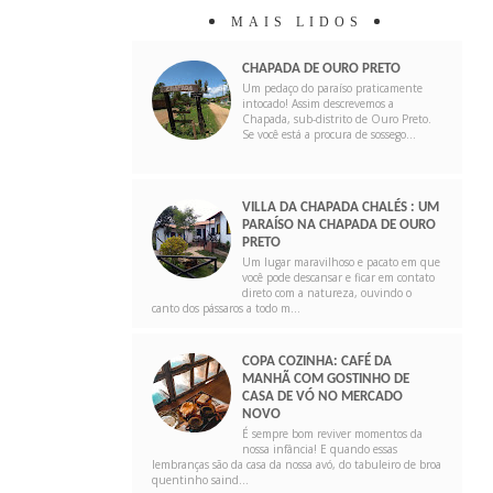
MAIS LIDOS
CHAPADA DE OURO PRETO
Um pedaço do paraíso praticamente
intocado! Assim descrevemos a
Chapada, sub-distrito de Ouro Preto.
Se você está a procura de sossego...
VILLA DA CHAPADA CHALÉS : UM
PARAÍSO NA CHAPADA DE OURO
PRETO
Um lugar maravilhoso e pacato em que
você pode descansar e ficar em contato
direto com a natureza, ouvindo o
canto dos pássaros a todo m...
COPA COZINHA: CAFÉ DA
MANHÃ COM GOSTINHO DE
CASA DE VÓ NO MERCADO
NOVO
É sempre bom reviver momentos da
nossa infância! E quando essas
lembranças são da casa da nossa avó, do tabuleiro de broa
quentinho saind...