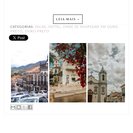
LEIA MAIS »
CATEGORIAS:
DICAS
,
HOTEL
,
ONDE SE HOSPEDAR EM OURO
PRETO
,
OURO PRETO