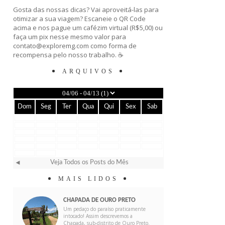
Gosta das nossas dicas? Vai aproveitá-las para
otimizar a sua viagem? Escaneie o QR Code
acima e nos pague um cafézim virtual (R$5,00) ou
faça um pix nesse mesmo valor para
contato@exploremg.com como forma de
recompensa pelo nosso trabalho. ☕️
ARQUIVOS
Dom
Seg
Ter
Qua
Qui
Sex
Sab
Veja Todos os Posts do Mês
◄
MAIS LIDOS
CHAPADA DE OURO PRETO
Um pedaço do paraíso praticamente
intocado! Assim descrevemos a
Chapada, sub-distrito de Ouro Preto.