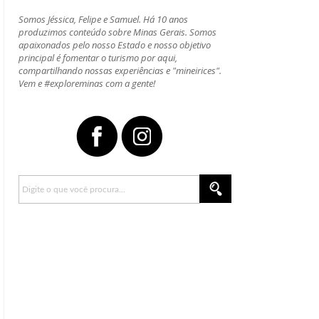
Somos Jéssica, Felipe e Samuel. Há 10 anos
produzimos conteúdo sobre Minas Gerais. Somos
apaixonados pelo nosso Estado e nosso objetivo
principal é fomentar o turismo por aqui,
compartilhando nossas experiências e "mineirices".
Vem e #exploreminas com a gente!