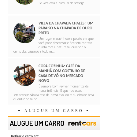
Se você está a procura de sossego...
VILLA DA CHAPADA CHALÉS : UM
PARAÍSO NA CHAPADA DE OURO
PRETO
Um lugar maravilhoso e pacato em que
você pode descansar e ficar em contato
direto com a natureza, ouvindo o
canto dos pássaros a todo m...
COPA COZINHA: CAFÉ DA
MANHÃ COM GOSTINHO DE
CASA DE VÓ NO MERCADO
NOVO
É sempre bom reviver momentos da
nossa infância! E quando essas
lembranças são da casa da nossa avó, do tabuleiro de broa
quentinho saind...
ALUGUE UM CARRO