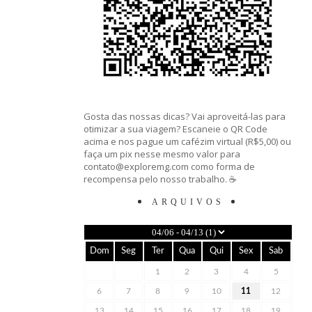
Gosta das nossas dicas? Vai aproveitá-las para
otimizar a sua viagem? Escaneie o QR Code
acima e nos pague um cafézim virtual (R$5,00) ou
faça um pix nesse mesmo valor para
contato@exploremg.com como forma de
recompensa pelo nosso trabalho. ☕️
ARQUIVOS
Dom
Seg
Ter
Qua
Qui
Sex
Sab
1
2
3
4
5
6
7
8
9
10
11
12
13
14
15
16
17
18
19