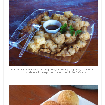
Entre Serras ( Toucinho de barriga empanado, queijo caraça empanado, banana caturra
com canela e molho de rapadura com hidromel) do Bar Em Cantos.