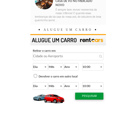
CASA DE VÓ NO MERCADO
NOVO
É sempre bom reviver momentos da
nossa infância! E quando essas
lembranças são da casa da nossa avó, do tabuleiro de broa
quentinho saind...
ALUGUE UM CARRO