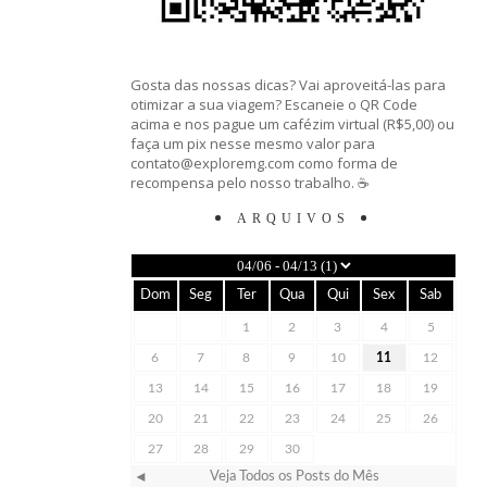
Gosta das nossas dicas? Vai aproveitá-las para
otimizar a sua viagem? Escaneie o QR Code
acima e nos pague um cafézim virtual (R$5,00) ou
faça um pix nesse mesmo valor para
contato@exploremg.com como forma de
recompensa pelo nosso trabalho. ☕️
ARQUIVOS
Dom
Seg
Ter
Qua
Qui
Sex
Sab
1
2
3
4
5
6
7
8
9
10
11
12
13
14
15
16
17
18
19
20
21
22
23
24
25
26
27
28
29
30
Veja Todos os Posts do Mês
◄