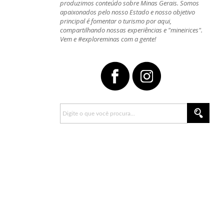
produzimos conteúdo sobre Minas Gerais. Somos
apaixonados pelo nosso Estado e nosso objetivo
principal é fomentar o turismo por aqui,
compartilhando nossas experiências e "mineirices".
Vem e #exploreminas com a gente!