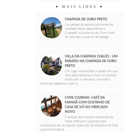
MAIS LIDOS
CHAPADA DE OURO PRETO
Um pedaço do paraíso praticamente
intocado! Assim descrevemos a
Chapada, sub-distrito de Ouro Preto.
Se você está a procura de sossego...
VILLA DA CHAPADA CHALÉS : UM
PARAÍSO NA CHAPADA DE OURO
PRETO
Um lugar maravilhoso e pacato em que
você pode descansar e ficar em contato
direto com a natureza, ouvindo o
canto dos pássaros a todo m...
COPA COZINHA: CAFÉ DA
MANHÃ COM GOSTINHO DE
CASA DE VÓ NO MERCADO
NOVO
É sempre bom reviver momentos da
nossa infância! E quando essas
lembranças são da casa da nossa avó, do tabuleiro de broa
quentinho saind...