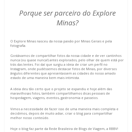
Porque ser parceiro do Explore
Minas?
O 
Explore 
Minas 
nasceu da nossa 
paixão 
por 
Minas 
Gerais 
e 
pela 
fotografia
. 
Gostávamos 
de 
compartilhar 
fotos 
da 
nossa 
cidade 
e 
de 
ver 
cantinhos 
nunca 
(
ou 
quase 
nunca
!) 
antes 
explorados
, 
pelo 
olhar 
de 
quem 
está 
po
r 
trás 
das 
lentes
. 
Foi 
daí 
que 
surgiu 
a 
ideia 
de 
criar 
um 
perfil 
no 
Instagram
, 
onde 
pudéssemos 
destacar 
fotos 
de 
Min
a
s
, 
por 
diversos 
ângulos 
diferentes 
que 
apresentassem 
as 
cidades 
do 
nosso 
amado 
estado 
de 
uma 
maneira 
bem 
mais 
intimista
. 
A 
ideia 
deu 
tão 
certo 
que 
o 
projeto 
se 
expandiu 
e 
hoje 
além 
das 
maravilhosas 
fotos
, 
também 
compartilhamos 
dicas 
pessoais 
de 
hospedagem
, 
viagens
, 
eventos
, 
gastronomia 
e 
passeios
. 
Vimos 
a necessidade 
de 
fazer 
isso 
de 
uma 
maneira 
mais 
completa 
e 
decidimos
, 
depois 
de 
muito 
adiar
, 
criar 
o 
blog 
para 
compartilhar 
melhor 
nosso 
conteúdo
. 
Hoje 
o 
blog 
faz 
parte 
da 
Rede 
Brasileira 
de 
Blogs 
de 
Viagem
, 
a 
RBBV!